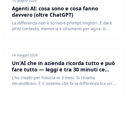
13 giugno 2026
Agenti AI: cosa sono e cosa fanno
davvero (oltre ChatGPT)
La differenza non è scrivere prompt migliori. È dare
all'AI contesto, memoria e strumenti per agire. Il
punto di vista di chi li usa ogni giorno per far girare
un'agenzia.
14 maggio 2026
Un'AI che in azienda ricorda tutto e può
fare tutto — leggi e tra 30 minuti ce
l'avrai anche tu
L'ho creato per Futuria in 3 mesi. Si chiama
SecondBrain. È il sistema che fa la differenza tra un'AI
che dimentica tutto a ogni sessione e un'AI che sa già
chi sono i tuoi clienti, cosa ti hanno detto, cosa avete
deciso, come avete risolto quel problema sei m