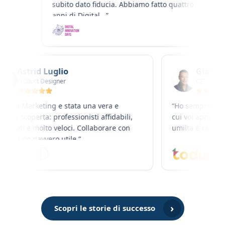
subito dato fiducia. Abbiamo fatto quattro
ciò 
anni di Digital...
”
del 
Astrid Luglio
Gi
Product Designer
CE
“
Futuria Marketing e stata una vera e
“
Ho sempr
propria scoperta: professionisti affidabili,
cui voi ap
preparati e molto veloci. Collaborare con
umilta e c
loro e stato davvero utile.
”
›
Scopri le storie di successo