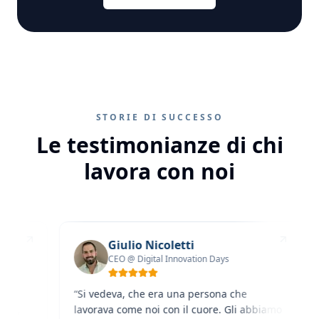
STORIE DI SUCCESSO
Le testimonianze di chi
lavora con noi
Giulio Nicoletti
CEO @ Digital Innovation Days
“
Si vedeva, che era una persona che
“
Qua
lavorava come noi con il cuore. Gli abbiamo
son