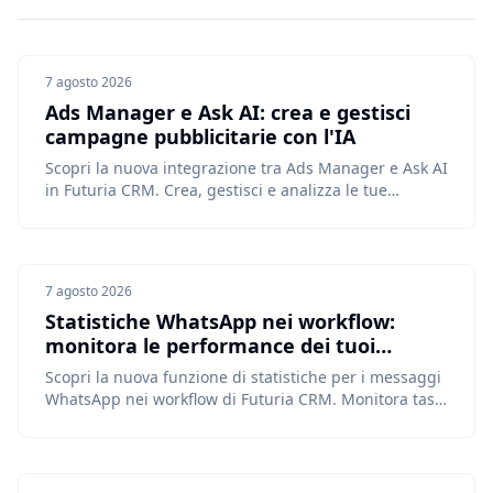
7 agosto 2026
Ads Manager e Ask AI: crea e gestisci
campagne pubblicitarie con l'IA
Scopri la nuova integrazione tra Ads Manager e Ask AI
in Futuria CRM. Crea, gestisci e analizza le tue
campagne Meta e Google Ads tramite una semplice
c...
7 agosto 2026
Statistiche WhatsApp nei workflow:
monitora le performance dei tuoi
messaggi
Scopri la nuova funzione di statistiche per i messaggi
WhatsApp nei workflow di Futuria CRM. Monitora tassi
di consegna, lettura e fallimento direttamen...