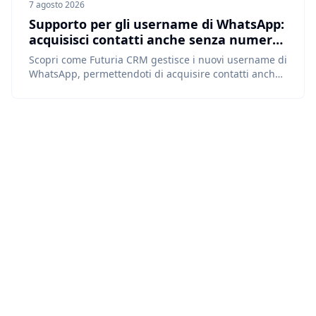
7 agosto 2026
Supporto per gli username di WhatsApp:
acquisisci contatti anche senza numero
di telefono
Scopri come Futuria CRM gestisce i nuovi username di
WhatsApp, permettendoti di acquisire contatti anche
quando non condividono il loro numero di telefono.