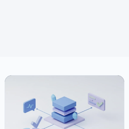
✦
Tieni il CRM organizzato
✦
Report settimanale
+ Insegnagli qualsiasi processo