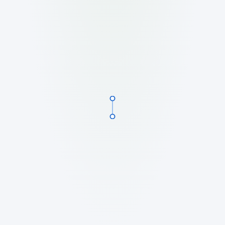
Le tue campagne pubblicitarie
I tuoi contratti
I tuoi appuntamenti
Le tue campagne email
Processi e procedure
Documenti e knowledge base