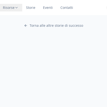
Risorse
Storie
Eventi
Contatti
Torna alle altre storie di successo
Settore
A
2019
Risorse Umane
L'attività
CBS Lavoro è la nuova Agenzia
Per il Lavoro (APL) italiana, nata