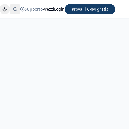
Supporto
Prezzi
Login
Prova il CRM gratis
Cambia tema
Cerca
nno