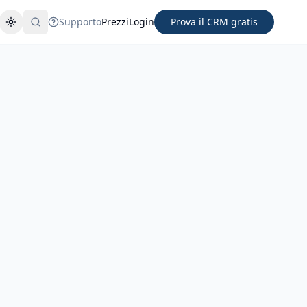
Supporto
Prezzi
Login
Prova il CRM gratis
Cambia tema
Cerca
nno