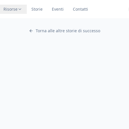
Risorse
Storie
Eventi
Contatti
Torna alle altre storie di successo
Settore
A
2023
Business Community
L'attività
Una business community
dinamica per imprenditori e