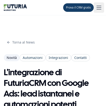
Prova il CRM gratis
Men
Torna al News
Novità
Automazioni
Integrazioni
Contatti
L'integrazione di
FuturiaCRM con Google
Ads: lead istantanei e
automazioni potenti