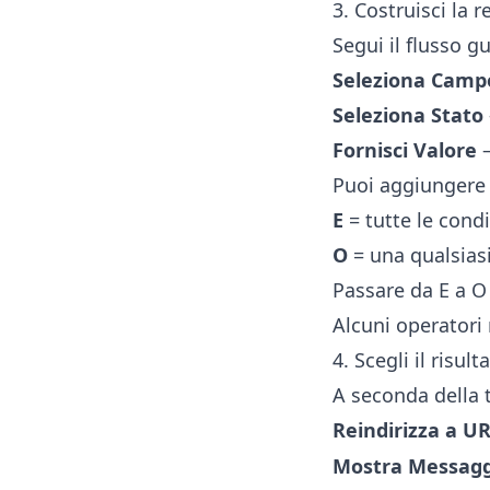
3. Costruisci la r
Segui il flusso g
Seleziona Camp
Seleziona Stato
Fornisci Valore
–
Puoi aggiungere 
E
= tutte le cond
O
= una qualsiasi
Passare da E a O 
Alcuni operatori 
4. Scegli il risult
A seconda della 
Reindirizza a UR
Mostra Messagg