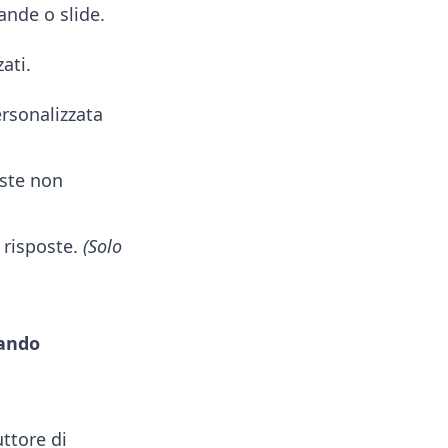
nde o slide.
ati.
ersonalizzata
ste non
e risposte.
(Solo
uando
uttore di