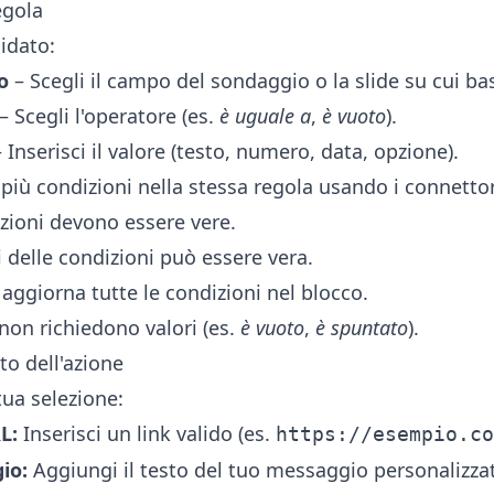
egola
uidato:
o
– Scegli il campo del sondaggio o la slide su cui bas
– Scegli l'operatore (es.
è uguale a
,
è vuoto
).
 Inserisci il valore (testo, numero, data, opzione).
più condizioni nella stessa regola usando i connetto
izioni devono essere vere.
 delle condizioni può essere vera.
aggiorna tutte le condizioni nel blocco.
non richiedono valori (es.
è vuoto
,
è spuntato
).
ato dell'azione
tua selezione:
L:
Inserisci un link valido (es.
https://esempio.co
io:
Aggiungi il testo del tuo messaggio personalizza