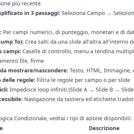
sione più recente
lificato in 3 passaggi:
Seleziona Campo → Selezion
:
Per campi numerici, di punteggio, monetari e di da
(Jump To):
Crea salti da una slide all'altra all'interno 
ù campi:
Caselle di controllo, menu a tendina multipl
amento file, firme
 da mostrare/nascondere:
Testo, HTML, Immagine, 
o delle regole:
Filtra le regole per campo o per slide
cli:
Impedisce loop infiniti (Slide A → Slide B → Slide
essibile:
Navigazione da tastiera ed etichette tradot
i
gica Condizionale, vedrai i tipi di azione disponibili:
e
Descrizione