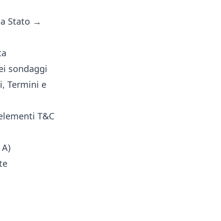
a Stato →
ta
dei sondaggi
i, Termini e
elementi T&C
 A)
te