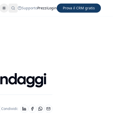
Supporto
Prezzi
Login
Prova il CRM gratis
Cambia tema
Cerca
ondaggi
Condividi: