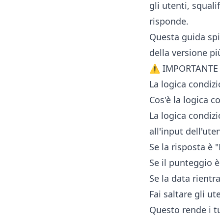
gli utenti, squali
risponde.
Questa guida spie
della versione p
⚠️ IMPORTANTE
La logica condiz
Cos'è la logica c
La logica condizi
all'input dell'ut
Se la risposta è
Se il punteggio è 
Se la data rientra
Fai saltare gli ut
Questo rende i tu