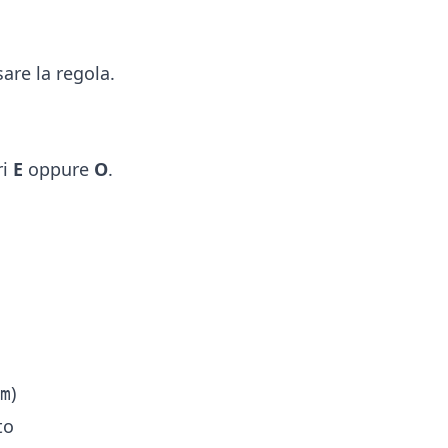
are la regola.
ri
E
oppure
O
.
)
m
to