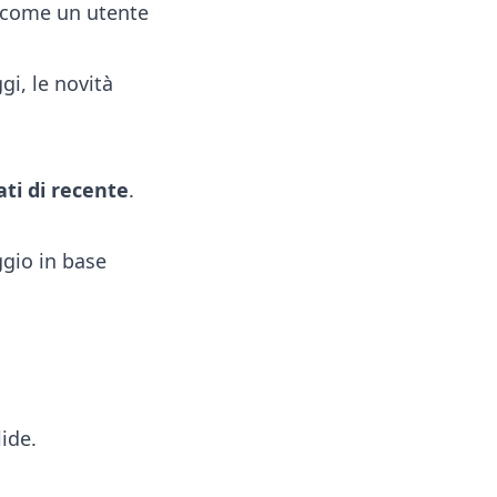
 a come un utente
gi, le novità
ati di recente
.
ggio in base
lide.