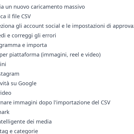
via un nuovo caricamento massivo
a il file CSV
ziona gli account social e le impostazioni di approv
di e correggi gli errori
ogramma e importa
er piattaforma (immagini, reel e video)
ini
nstagram
tività su Google
video
rnare immagini dopo l'importazione del CSV
mark
ntelligente dei media
tag e categorie