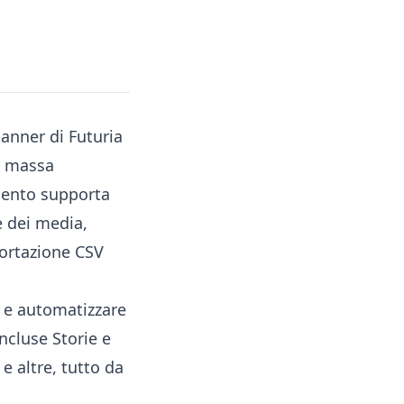
anner di Futuria
n massa
umento supporta
e dei media,
portazione CSV
e e automatizzare
ncluse Storie e
 e altre, tutto da