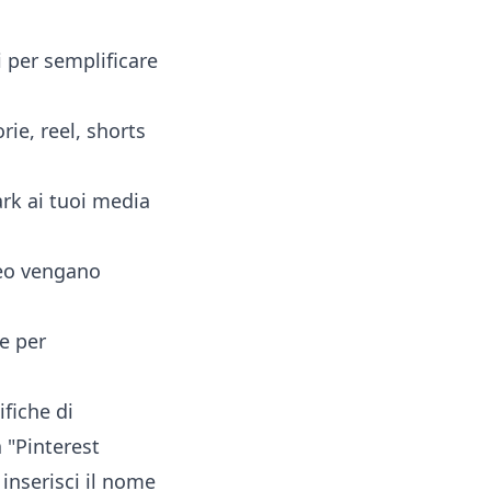
i per semplificare
ie, reel, shorts
k ai tuoi media
eo vengano
e per
fiche di
"Pinterest
 inserisci il nome