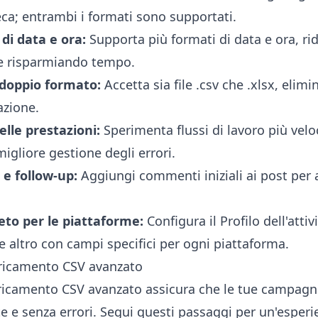
eca; entrambi i formati sono supportati.
e di data e ora:
Supporta più formati di data e ora, rid
 e risparmiando tempo.
doppio formato:
Accetta sia file .csv che .xlsx, eli
azione.
lle prestazioni:
Sperimenta flussi di lavoro più velo
migliore gestione degli errori.
e follow-up:
Aggiungi commenti iniziali ai post per
to per le piattaforme:
Configura il Profilo dell'atti
e altro con campi specifici per ogni piattaforma.
aricamento CSV avanzato
aricamento CSV avanzato assicura che le tue campagn
e e senza errori. Segui questi passaggi per un'esperie