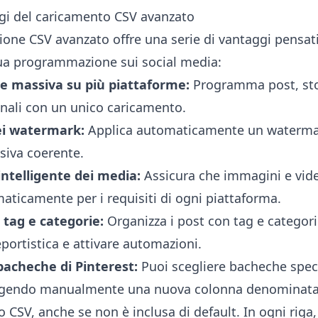
ggi del caricamento CSV avanzato
ione CSV avanzato offre una serie di vantaggi pensat
tua programmazione sui social media:
 massiva su più piattaforme:
Programma post, stor
anali con un unico caricamento.
i watermark:
Applica automaticamente un watermar
isiva coerente.
ntelligente dei media:
Assicura che immagini e vid
aticamente per i requisiti di ogni piattaforma.
 tag e categorie:
Organizza i post con tag e categori
eportistica e attivare automazioni.
bacheche di Pinterest:
Puoi scegliere bacheche speci
ngendo manualmente una nuova colonna denominata 
 CSV, anche se non è inclusa di default. In ogni riga,