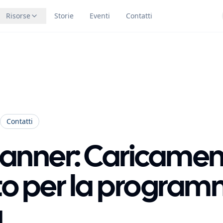
Risorse
Storie
Eventi
Contatti
Contatti
Planner: Caricame
o per la progra
a