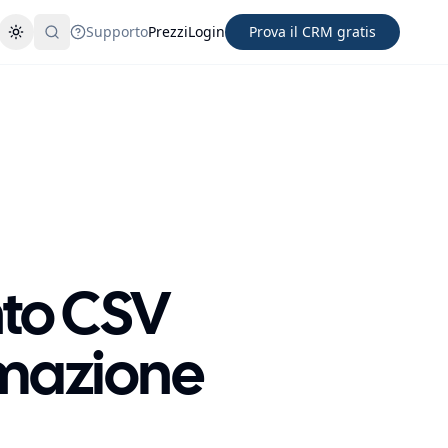
Supporto
Prezzi
Login
Prova il CRM gratis
Cambia tema
Cerca
nto CSV
mmazione